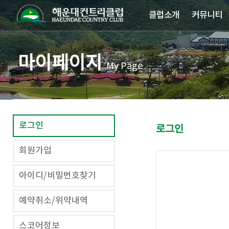
클럽소개
커뮤니티
마이페이지
My Page
로그인
로그인
회원가입
아이디/비밀번호찾기
예약취소/위약내역
스코어정보