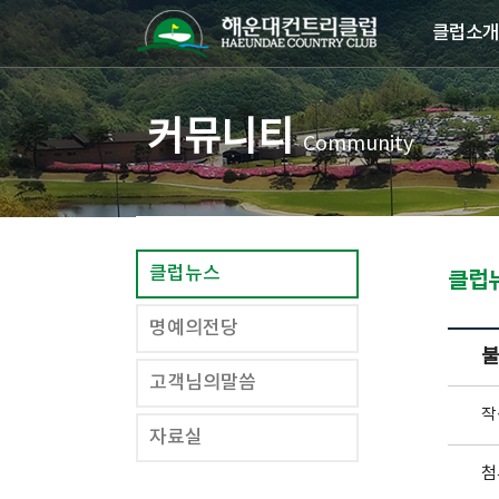
클럽소개
커뮤니티
Community
클럽뉴스
클럽
명예의전당
불
고객님의말씀
작
자료실
첨