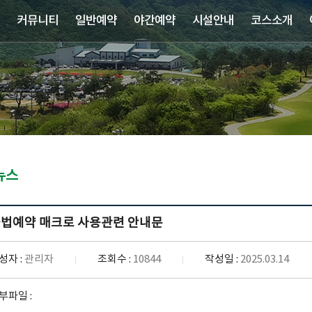
커뮤니티
일반예약
야간예약
시설안내
코스소개
뉴스
법예약 매크로 사용관련 안내문
성자 :
관리자
조회수 :
10844
작성일 :
2025.03.14
부파일 :