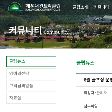
클럽소개
커뮤니티
커뮤니티
Community
클럽뉴스
클럽뉴스
명예의전당
6월 골프장 운
고객님의말씀
작성자 :
관리자
자료실
첨부파일 :