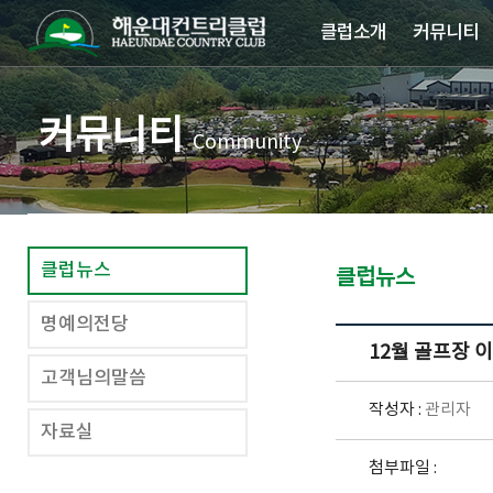
클럽소개
커뮤니티
커뮤니티
Community
클럽뉴스
클럽뉴스
명예의전당
12월 골프장 
고객님의말씀
작성자 :
관리자
자료실
첨부파일 :